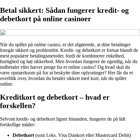
Betal sikkert: Sådan fungerer kredit- og
debetkort på online casinoer
Når du spiller på online casino, er det afgørende, at dine betalinger
foregår sikkert og problemfrit. Kredit- og debetkort er fortsat blandt de
mest populære betalingsmetoder, fordi de kombinerer enkelhed,
hurtighed og høj sikkerhed. Men hvordan fungerer de egentlig, når du
indbetaler eller hæver penge fra et online casino? Og hvad skal du
være opmærksom på for at beskytte dine oplysninger? Her får du et
overblik over, hvordan du betaler sikkert med kort, når du spiller
online.
Kreditkort og debetkort – hvad er
forskellen?
Selvom kredit- og debetkort ligner hinanden, fungerer de på lidt
forskellige måder:
Debetkort
(som f.eks. Visa Dankort eller Mastercard Debit)