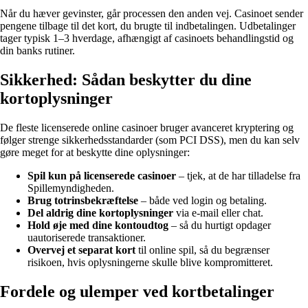
Når du hæver gevinster, går processen den anden vej. Casinoet sender
pengene tilbage til det kort, du brugte til indbetalingen. Udbetalinger
tager typisk 1–3 hverdage, afhængigt af casinoets behandlingstid og
din banks rutiner.
Sikkerhed: Sådan beskytter du dine
kortoplysninger
De fleste licenserede online casinoer bruger avanceret kryptering og
følger strenge sikkerhedsstandarder (som PCI DSS), men du kan selv
gøre meget for at beskytte dine oplysninger:
Spil kun på licenserede casinoer
– tjek, at de har tilladelse fra
Spillemyndigheden.
Brug totrinsbekræftelse
– både ved login og betaling.
Del aldrig dine kortoplysninger
via e-mail eller chat.
Hold øje med dine kontoudtog
– så du hurtigt opdager
uautoriserede transaktioner.
Overvej et separat kort
til online spil, så du begrænser
risikoen, hvis oplysningerne skulle blive kompromitteret.
Fordele og ulemper ved kortbetalinger