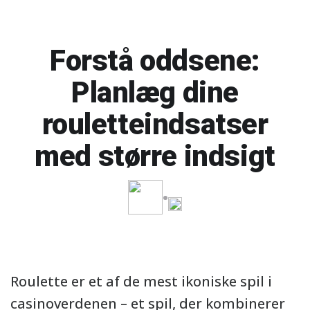
Forstå oddsene:
Planlæg dine
rouletteindsatser
med større indsigt
Roulette er et af de mest ikoniske spil i
casinoverdenen – et spil, der kombinerer