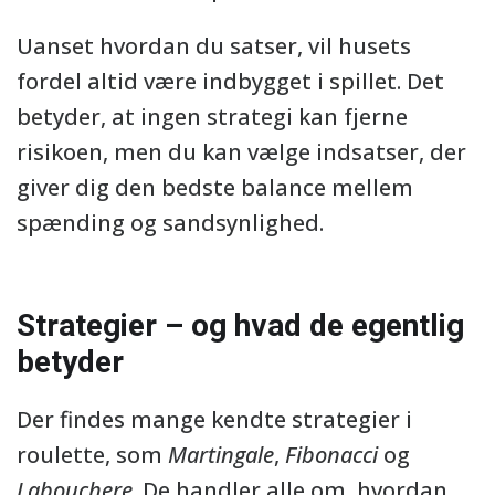
Uanset hvordan du satser, vil husets
fordel altid være indbygget i spillet. Det
betyder, at ingen strategi kan fjerne
risikoen, men du kan vælge indsatser, der
giver dig den bedste balance mellem
spænding og sandsynlighed.
Strategier – og hvad de egentlig
betyder
Der findes mange kendte strategier i
roulette, som
Martingale
,
Fibonacci
og
Labouchere
. De handler alle om, hvordan