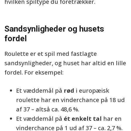
hvilken spiltype du foretrækker.
Sandsynligheder og husets
fordel
Roulette er et spil med fastlagte
sandsynligheder, og huset har altid en lille
fordel. For eksempel:
Et væddemål på
rød
i europæisk
roulette har en vinderchance på 18 ud
af 37 – altså ca. 48,6 %.
Et væddemål på
ét enkelt tal
har en
vinderchance på 1 ud af 37 – ca. 2,7 %.