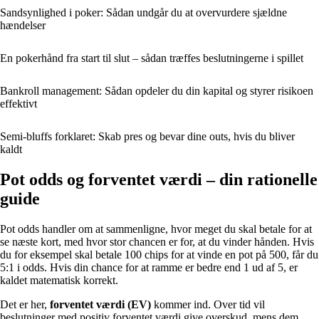
Sandsynlighed i poker: Sådan undgår du at overvurdere sjældne
hændelser
En pokerhånd fra start til slut – sådan træffes beslutningerne i spillet
Bankroll management: Sådan opdeler du din kapital og styrer risikoen
effektivt
Semi-bluffs forklaret: Skab pres og bevar dine outs, hvis du bliver
kaldt
Pot odds og forventet værdi – din rationelle
guide
Pot odds handler om at sammenligne, hvor meget du skal betale for at
se næste kort, med hvor stor chancen er for, at du vinder hånden. Hvis
du for eksempel skal betale 100 chips for at vinde en pot på 500, får du
5:1 i odds. Hvis din chance for at ramme er bedre end 1 ud af 5, er
kaldet matematisk korrekt.
Det er her,
forventet værdi (EV)
kommer ind. Over tid vil
beslutninger med positiv forventet værdi give overskud, mens dem