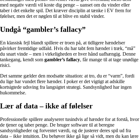
med negativ værdi vil koste dig penge – uanset om du vinder eller
taber i det enkelte spil. Det kræver disciplin at tænke i EV frem for
følelser, men det er nøglen til at blive en stabil vinder.
Undgå “gambler’s fallacy”
En klassisk fejl blandt spillere er troen på, at tidligere hændelser
påvirker fremtidige udfald. Hvis du har tabt fem hænder i træk, “må”
du snart vinde – men i virkeligheden er hver hånd uafhængig. Denne
tankegang, kendt som
gambler’s fallacy
, får mange til at tage unødige
risici.
Det samme gælder den modsatte situation: at tro, du er “varm”, fordi
du lige har vundet flere hænder. I poker er det vigtigt at adskille
kortsigtede udsving fra langsigtet strategi. Sandsynlighed har ingen
hukommelse.
Lær af data – ikke af følelser
Professionelle spillere analyserer tusindvis af hænder for at forstå, hvor
de tjener og taber penge. De bruger software til at beregne
sandsynligheder og forventet værdi, og de justerer deres spil ud fra
data – ikke intuition. Du behøver ikke gå lige så vidt, men du kan lære