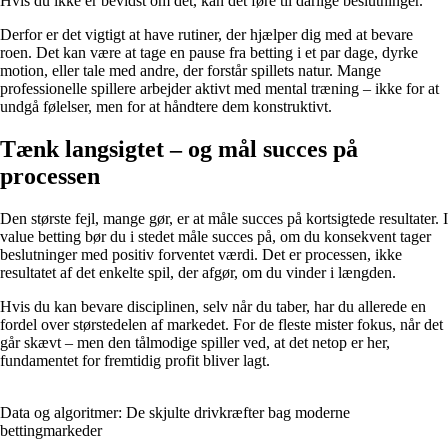
Hvis du ikke er bevidst om det, kan det føre til dårlige beslutninger.
Derfor er det vigtigt at have rutiner, der hjælper dig med at bevare
roen. Det kan være at tage en pause fra betting i et par dage, dyrke
motion, eller tale med andre, der forstår spillets natur. Mange
professionelle spillere arbejder aktivt med mental træning – ikke for at
undgå følelser, men for at håndtere dem konstruktivt.
Tænk langsigtet – og mål succes på
processen
Den største fejl, mange gør, er at måle succes på kortsigtede resultater. I
value betting bør du i stedet måle succes på, om du konsekvent tager
beslutninger med positiv forventet værdi. Det er processen, ikke
resultatet af det enkelte spil, der afgør, om du vinder i længden.
Hvis du kan bevare disciplinen, selv når du taber, har du allerede en
fordel over størstedelen af markedet. For de fleste mister fokus, når det
går skævt – men den tålmodige spiller ved, at det netop er her,
fundamentet for fremtidig profit bliver lagt.
Data og algoritmer: De skjulte drivkræfter bag moderne
bettingmarkeder